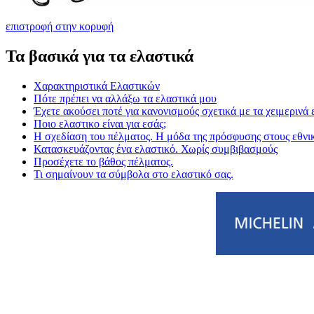
επιστροφή στην κορυφή
Τα βασικά για τα ελαστικά
Χαρακτηριστικά Ελαστικών
Πότε πρέπει να αλλάξω τα ελαστικά μου
Έχετε ακούσει ποτέ για κανονισμούς σχετικά με τα χειμερινά 
Ποιο ελαστικο είναι για εσάς;
Η σχεδίαση του πέλματος. Η μόδα της πρόσφυσης στους εθνι
Κατασκευάζοντας ένα ελαστικό. Χωρίς συμβιβασμούς
Προσέχετε το βάθος πέλματος.
Τι σημαίνουν τα σύμβολα στο ελαστικό σας.