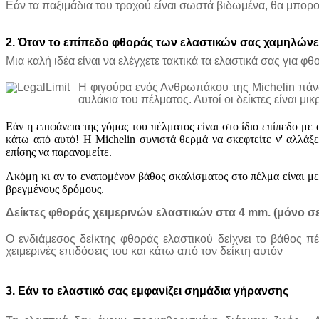
Εάν τα παξιμάδια του τροχού είναι σωστά βιδωμένα, θα μπορο
2.
Όταν
το
επίπεδο
φθοράς
των
ελαστικών
σας
χαμηλώνε
Μια καλή ιδέα είναι να ελέγχετε τακτικά τα ελαστικά σας για 
Η φιγούρα ενός Ανθρωπάκου της Michelin πάνω
αυλάκια του πέλματος. Αυτοί οι δείκτες είναι 
Εάν η επιφάνεια της γόμας του πέλματος είναι στο ίδιο επίπεδο μ
κάτω από αυτό! Η Michelin συνιστά θερμά να σκεφτείτε ν' αλλάξ
επίσης να παρανομείτε.
Ακόμη κι αν το εναπομένον βάθος σκαλίσματος στο πέλμα είναι με
βρεγμένους δρόμους.
Δείκτες φθοράς χειμερινών ελαστικών στα 4 mm. (μόνο σ
Ο ενδιάμεσος δείκτης φθοράς ελαστικού δείχνει το βάθος 
χειμερινές επιδόσεις του και κάτω από τον δείκτη αυτόν
3.
Εάν
το
ελαστικό
σας
εμφανίζει
σημάδια
γήρανσης