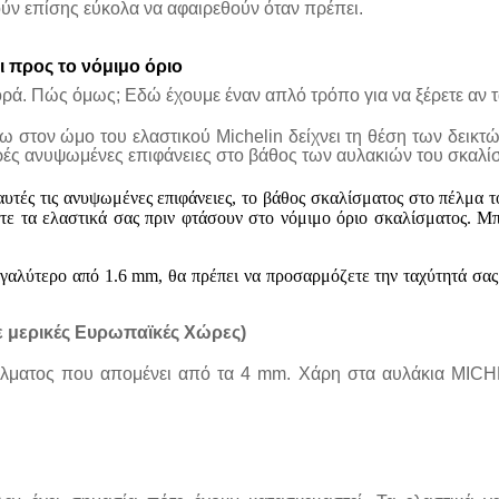
ύν επίσης εύκολα να αφαιρεθούν όταν πρέπει.
ι
προς
το
νόμιμο
όριο
φθορά. Πώς όμως; Εδώ έχουμε έναν απλό τρόπο για να ξέρετε αν 
 στον ώμο του ελαστικού Michelin δείχνει τη θέση των δεικτ
μικρές ανυψωμένες επιφάνειες στο βάθος των αυλακιών του σκαλί
ε αυτές τις ανυψωμένες επιφάνειες, το βάθος σκαλίσματος στο πέλμα 
ετε τα ελαστικά σας πριν φτάσουν στο νόμιμο όριο σκαλίσματος. 
γαλύτερο από 1.6 mm, θα πρέπει να προσαρμόζετε την ταχύτητά σας κ
ε μερικές Ευρωπαϊκές Χώρες)
πέλματος που απομένει από τα 4 mm. Χάρη στα αυλάκια MICHEL