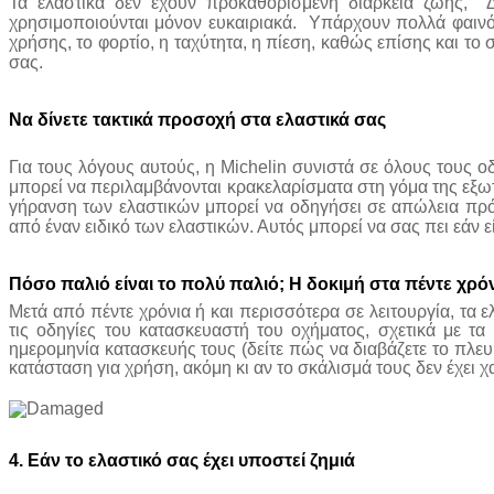
Τα ελαστικά δεν έχουν προκαθορισμένη διάρκεια ζωής, Δ
χρησιμοποιούνται μόνον ευκαιριακά. Υπάρχουν πολλά φαινό
χρήσης, το φορτίο, η ταχύτητα, η πίεση, καθώς επίσης και τ
σας.
Να
δίνετε
τακτικά
προσοχή
στα
ελαστικά
σας
Για τους λόγους αυτούς, η Michelin συνιστά σε όλους τους 
μπορεί να περιλαμβάνονται κρακελαρίσματα στη γόμα της εξω
γήρανση των ελαστικών μπορεί να οδηγήσει σε απώλεια πρόσ
από έναν ειδικό των ελαστικών. Αυτός μπορεί να σας πει εάν 
Πόσο
παλιό
είναι
το
πολύ
παλιό;
Η
δοκιμή
στα
πέντε
χρό
Μετά από πέντε χρόνια ή και περισσότερα σε λειτουργία, τα
τις οδηγίες του κατασκευαστή του οχήματος, σχετικά με τα
ημερομηνία κατασκευής τους (δείτε πώς να διαβάζετε το πλευρ
κατάσταση για χρήση, ακόμη κι αν το σκάλισμά τους δεν έχει 
4.
Εάν
το
ελαστικό
σας
έχει
υποστεί
ζημιά