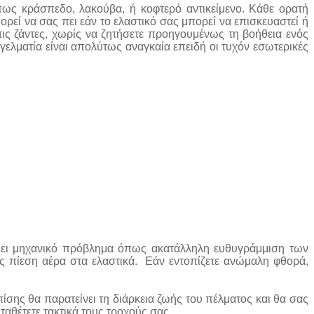
ως κράσπεδο, λακούβα, ή κοφτερό αντικείμενο. Κάθε ορατή
εί να σας πει εάν το ελαστικό σας μπορεί να επισκευαστεί ή
 τις ζάντες, χωρίς να ζητήσετε προηγουμένως τη βοήθεια ενός
ελματία είναι απολύτως αναγκαία επειδή οι τυχόν εσωτερικές
νύει μηχανικό πρόβλημα όπως ακατάλληλη ευθυγράμμιση των
ς πίεση αέρα στα ελαστικά. Εάν εντοπίζετε ανώμαλη φθορά,
πίσης θα παρατείνει τη διάρκεια ζωής του πέλματος και θα σας
ταθέτετε τακτικά τους τροχούς σας