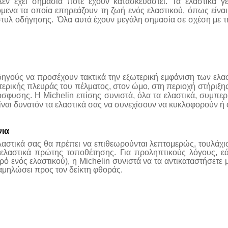
εν έχει σημασία πότε έχουν κατασκευαστεί. Τα ελαστικά γ
μενα τα οποία επηρεάζουν τη ζωή ενός ελαστικού, όπως είναι
ο στυλ οδήγησης. Όλα αυτά έχουν μεγάλη σημασία σε σχέση με 
οδηγούς να προσέχουν τακτικά την εξωτερική εμφάνιση των ελ
τερικής πλευράς του πέλματος, στον ώμο, στη περιοχή στήριξης
φυσης. Η Michelin επίσης συνιστά, όλα τα ελαστικά, συμπερ
είναι δυνατόν τα ελαστικά σας να συνεχίσουν να κυκλοφορούν ή ό
νια
 ελαστικά σας θα πρέπει να επιθεωρούνται λεπτομερώς, τουλάχ
 ελαστικά πρώτης τοποθέτησης. Για προληπτικούς λόγους, εά
ό ενός ελαστικού), η Michelin συνιστά να τα αντικαταστήσετε με
χαμηλώσει προς τον δείκτη φθοράς.