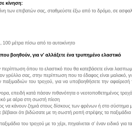
σε
κίνηση:
είνη των επιβατών σας, σταθμεύστε έξω από το δρόμο, σε ασφα
, 100 μέτρα πίσω από το αυτοκίνητο
που
βοηθούν,
για
ν'
αλλάξετε
ένα
τρυπημένο
ελαστικό
 περίπτωση όπου το ελαστικό που θα κατεβάσετε είναι λασπωμ
τον γρύλλο σας, στην περίπτωση που το έδαφος είναι μαλακό, γι
παξιμαδιών του τροχού, για να υποβοηθήσετε την αφαίρεσή το
γορα, επειδή κατά πάσαν πιθανότητα ο νεοτοποθετημένος τροχός
τικό με αέρα στη σωστή πίεση
ος να κάνουν ζημιά στους δίσκους των φρένων ή στο σύστημα 
ε βέβαιοι ότι βιδώσατε με τη σωστή ροπή στρέψης τα παξιμάδια
παξιμάδια του τροχού με το χέρι, πηγαίνεται σ' έναν ειδικό για τ