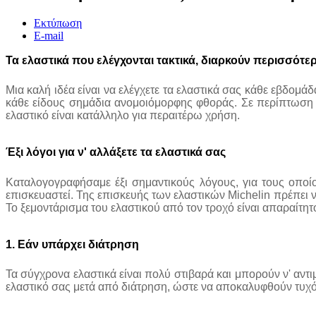
Εκτύπωση
E-mail
Τα
ελαστικά
που
ελέγχονται
τακτικά,
διαρκούν
περισσότε
Μια καλή ιδέα είναι να ελέγχετε τα ελαστικά σας κάθε εβδομ
κάθε είδους σημάδια ανομοιόμορφης φθοράς. Σε περίπτωση αμ
ελαστικό είναι κατάλληλο για περαιτέρω χρήση.
Έξι
λόγοι
για
ν'
αλλάξετε
τα
ελαστικά
σας
Καταλογογραφήσαμε έξι σημαντικούς λόγους, για τους οποίου
επισκευαστεί. Της επισκευής των ελαστικών Michelin πρέπει ν
Το ξεμοντάρισμα του ελαστικού από τον τροχό είναι απαραίτητο
1.
Εάν
υπάρχει
διάτρηση
Τα σύγχρονα ελαστικά είναι πολύ στιβαρά και μπορούν ν' αντ
ελαστικό σας μετά από διάτρηση, ώστε να αποκαλυφθούν τυχ