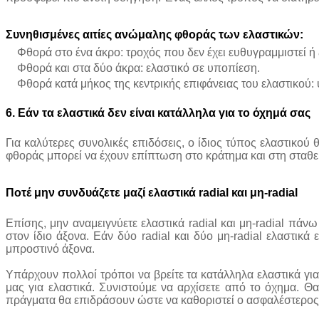
Συνηθισμένες
αιτίες
ανώμαλης
φθοράς
των
ελαστικών:
Φθορά στο ένα άκρο: τροχός που δεν έχει ευθυγραμμιστεί ή 
Φθορά και στα δύο άκρα: ελαστικό σε υποπίεση.
Φθορά κατά μήκος της κεντρικής επιφάνειας του ελαστικού:
6.
Εάν
τα
ελαστικά
δεν
είναι
κατάλληλα
για
το
όχημά
σας
Για καλύτερες συνολικές επιδόσεις, ο ίδιος τύπος ελαστικού 
φθοράς μπορεί να έχουν επίπτωση στο κράτημα και στη σταθε
Ποτέ
μην
συνδυάζετε
μαζί
ελαστικά
radial
και
μη-radial
Επίσης, μην αναμειγνύετε ελαστικά radial και μη-radial πάν
στον ίδιο άξονα. Εάν δύο radial και δύο μη-radial ελαστικά
μπροστινό άξονα.
Υπάρχουν πολλοί τρόποι να βρείτε τα κατάλληλα ελαστικά για
μας για ελαστικά. Συνιστούμε να αρχίσετε από το όχημα. Θ
πράγματα θα επιδράσουν ώστε να καθοριστεί ο ασφαλέστερος τύ