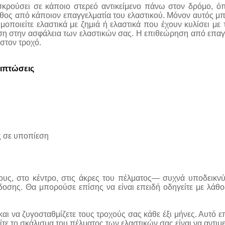
κρούσει σε κάποιο στερεό αντικείμενο πάνω στον δρόμο, όπ
θος από κάποιον επαγγελματία του ελαστικού. Μόνον αυτός μπορ
μοποιείτε ελαστικά με ζημιά ή ελαστικά που έχουν κυλίσει με
ση στην ασφάλεια των ελαστικών σας. Η επιθεώρηση από επαγγ
 στον τροχό.
ιπτώσεις
ς σε υποπίεση
ους, στο κέντρο, στις άκρες του πέλματος— συχνά υποδεικ
οσης. Θα μπορούσε επίσης να είναι επειδή οδηγείτε με λάθο
αι να ζυγοσταθμίζετε τους τροχούς σας κάθε έξι μήνες. Αυτό ε
ε το σκάλισμα του πέλματος των ελαστικών σας είναι να αντιμε