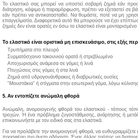
Το ελαστικό σας μπορεί να υποστεί σοβαρή ζημιά εάν προσ
διάτρηση, κόψιμο ή παραμόρφωση, πρέπει να εξεταστεί σε βά
εάν πρέπει να αντικατασταθεί. Να θυμάστε, ποτέ να μη χρησι
επαγγελματία. Διαφορετικά αυτό θα μπορούσε να έχει επίπτω
ζημιές δεν είναι ορατές εν όσω το ελαστικό είναι μονταρισμένο
Το
ελαστικό
είναι
οριστικά
μη
επισκευάσιμο,
στις
εξής
περ
Τρυπήματα στο πλευρό
Συρματόσχοινο τακουνιού ορατό ή στρεβλωμένο
Αποχωρισμός ανάμεσα σε γόμες ή λινά
Πτυχώσεις στις γόμες ή στα λινά
Ζημιά από υδρογονάνθρακες ή διαβρωτικές ουσίες
"Μουστάκια" ή στίγματα στην εσωτερική γόμα, λόγω κύλιση
5.
Αν
εντοπίζετε
ανώμαλη
φθορά
Ανώμαλη, ανομοιογενής φθορά του ελαστικού - τόπους τόπ
τροχών. Ή ένα πρόβλημα ζυγοστάθμισης, ανάρτησης ή μετάδ
επικοινωνήστε με τον ειδικό σας στα ελαστικά.
Για να προλάβετε την ανομοιογενή φθορά, να ευθυγραμμίζετε κ
προσφέρει πιο άνετη οδήγηση. Ένας άλλος τρόπος να διατηρείτ