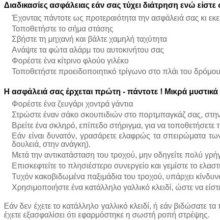
Διαδικασίες
ασφάλειας
εάν
σας
τύχει
διάτρηση
ενώ
είστε
Έχοντας πάντοτε ως προτεραιότητα την ασφάλειά σας κι εκ
Τοποθετήστε το σήμα στάσης
Σβήστε τη μηχανή και βάλτε χαμηλή ταχύτητα
Ανάψτε τα φώτα αλάρμ του αυτοκινήτου σας
Φορέστε ένα κίτρινο φλούο γιλέκο
Τοποθετήστε προειδοποιητικό τρίγωνο στο πλάι του δρόμου
Η
ασφάλειά
σας
έρχεται
πρώτη
-
πάντοτε
!
Μικρά
μυστικά
Φορέστε ένα ζευγάρι χοντρά γάντια
Στρώστε έναν σάκο σκουπιδιών στο πορτμπαγκάζ σας, στην
Βρείτε ένα σκληρό, επίπεδο στήριγμα, για να τοποθετήσετε 
Εάν είναι δυνατόν, γρασάρετε ελαφρώς τα σπειρώματα των 
δουλειά, στην ανάγκη).
Μετά την αντικατάσταση του τροχού, μην οδηγείτε πολύ γρή
Επισκεφτείτε το πλησιέστερο συνεργείο και γεμίστε το ελασ
Τυχόν κακοβιδωμένα παξιμάδια του τροχού, υπάρχει κίνδυν
Χρησιμοποιήστε ένα κατάλληλο γαλλικό κλειδί, ώστε να είστ
Εάν δεν έχετε το κατάλληλο γαλλικό κλειδί, ή εάν βιδώσατε τα 
έχετε εξασφαλίσει ότι εφαρμόστηκε η σωστή ροπή στρέψης.