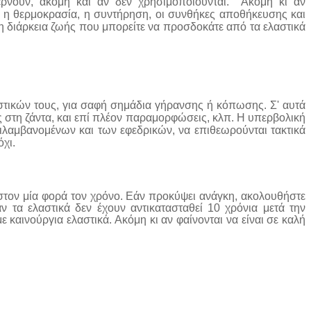
ερνούν, ακόμη και αν δεν χρησιμοποιούνται. Ακόμη κι αν
 η θερμοκρασία, η συντήρηση, οι συνθήκες αποθήκευσης και
τη διάρκεια ζωής που μπορείτε να προσδοκάτε από τα ελαστικά
αστικών τους, για σαφή σημάδια γήρανσης ή κόπωσης. Σ' αυτά
 στη ζάντα, και επί πλέον παραμορφώσεις, κλπ. Η υπερβολική
ιλαμβανομένων και των εφεδρικών, να επιθεωρούνται τακτικά
χι.
ιστον μία φορά τον χρόνο. Εάν προκύψει ανάγκη, ακολουθήστε
ν τα ελαστικά δεν έχουν αντικατασταθεί 10 χρόνια μετά την
 καινούργια ελαστικά. Ακόμη κι αν φαίνονται να είναι σε καλή