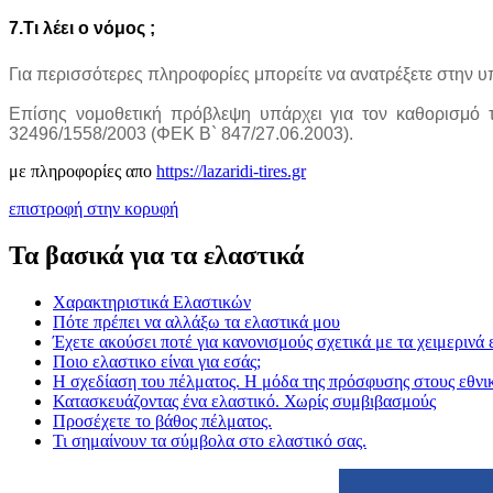
7.Τι
λέει
ο
νόμος
;
Για περισσότερες πληροφορίες μπορείτε να ανατρέξετε στην υ
Επίσης νομοθετική πρόβλεψη υπάρχει για τον καθορισμό
32496/1558/2003 (ΦΕΚ Β` 847/27.06.2003).
με πληροφορίες απο
https://lazaridi-tires.gr
επιστροφή στην κορυφή
Τα βασικά για τα ελαστικά
Χαρακτηριστικά Ελαστικών
Πότε πρέπει να αλλάξω τα ελαστικά μου
Έχετε ακούσει ποτέ για κανονισμούς σχετικά με τα χειμερινά 
Ποιο ελαστικο είναι για εσάς;
Η σχεδίαση του πέλματος. Η μόδα της πρόσφυσης στους εθνι
Κατασκευάζοντας ένα ελαστικό. Χωρίς συμβιβασμούς
Προσέχετε το βάθος πέλματος.
Τι σημαίνουν τα σύμβολα στο ελαστικό σας.