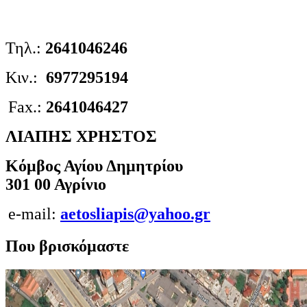
Τηλ.:
2641046246
Κιν.:
6977295194
Fax.:
2641046427
ΛΙΑΠΗΣ ΧΡΗΣΤΟΣ
Κόμβος Αγίου Δημητρίου
301 00 Αγρίνιο
e-mail:
aetosliapis@yahoo.gr
Που βρισκόμαστε