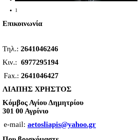
1
Επικοινωνία
Τηλ.:
2641046246
Κιν.:
6977295194
Fax.:
2641046427
ΛΙΑΠΗΣ ΧΡΗΣΤΟΣ
Κόμβος Αγίου Δημητρίου
301 00 Αγρίνιο
e-mail:
aetosliapis@yahoo.gr
Που βρισκόμαστε