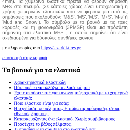
4mm). Τα χειμερινά ελαστικά πρέπει να φέρουν σήμανση
M+S στο πλευρό. (Σε κάποιες χώρες είναι υποχρεωτική η
χρήση χειμερινών ελαστικών που να φέρουν μία από τις
σημάνσεις που ακολουθούν: 'M&S', 'MS', 'M.S', 'M+S', 'M-s' ή
'Mud and Snow’). Το σύμβολο με το βουνό με τις τρεις
κορυφές και τη χιονονιφάδα (3PMSF) είναι μια πρόσθετη
σήμανση στα ελαστικά M+S , η οποία σημαίνει ότι είναι
σχεδιασμένα για δύσκολες συνθήκες χιονιού.
με πληροφορίες απο
https://lazaridi-tires.gr
επιστροφή στην κορυφή
Τα βασικά για τα ελαστικά
Χαρακτηριστικά Ελαστικών
Πότε πρέπει να αλλάξω τα ελαστικά μου
Έχετε ακούσει ποτέ για κανονισμούς σχετικά με τα χειμερινά
ελαστικά;
Ποιο ελαστικο είναι για εσάς;
Η σχεδίαση του πέλματος. Η μόδα της πρόσφυσης στους
εθνικούς δρόμους.
Κατασκευάζοντας ένα ελαστικό. Χωρίς συμβιβασμούς
Προσέχετε το βάθος πέλματος.
Τι σημαίνουν τα σύμβολα στο ελαστικό σας.