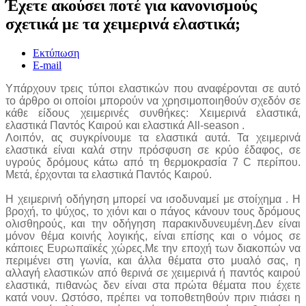
Έχετε ακούσει ποτέ για κανονισμούς
σχετικά με τα χειμερινά ελαστικά;
Εκτύπωση
E-mail
Υπάρχουν τρεις τύποι ελαστικών που αναφέρονται σε αυτό
το άρθρο οι οποίοι μπορούν να χρησιμοποιηθούν σχεδόν σε
κάθε είδους χειμερινές συνθήκες: Χειμερινά ελαστικά,
ελαστικά Παντός Καιρού και ελαστικά All-season .
Λοιπόν, ας συγκρίνουμε τα ελαστικά αυτά. Τα χειμερινά
ελαστικά είναι καλά στην πρόσφυση σε κρύο έδαφος, σε
υγρούς δρόμους κάτω από τη θερμοκρασία 7 C περίπου.
Μετά, έρχονται τα ελαστικά Παντός Καιρού.
Η χειμερινή οδήγηση μπορεί να ισοδυναμεί με στοίχημα . Η
βροχή, το ψύχος, το χιόνι και ο πάγος κάνουν τους δρόμους
ολισθηρούς, και την οδήγηση παρακινδυνευμένη.Δεν είναι
μόνον θέμα κοινής λογικής, είναι επίσης και ο νόμος σε
κάποιες Ευρωπαϊκές χώρες.
Με την εποχή των διακοπών να
περιμένει στη γωνία, και άλλα θέματα στο μυαλό σας, η
αλλαγή ελαστικών από θερινά σε χειμερινά ή παντός καιρού
ελαστικά, πιθανώς δεν είναι στα πρώτα θέματα που έχετε
κατά νουν. Ωστόσο, πρέπει να τοποθετηθούν πριν πιάσει η