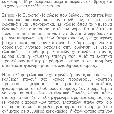
κακοκαιρία. Μην περιμένετε μέχρι τη χειμωνιάτικη βροχή και
το χιόνι για να αλλάξετε ελαστικά.
Σε μερικές Ευρωπαϊκές χώρες που βιώνουν παρατεταμένες
περιόδους ακραίων καιρικών συνθηκών, τα χειμερινά
ελαστικά είναι υποχρεωτικά. Σε χώρες όπου τα χειμερινά
ελαστικά δεν απαιτούνται από τον νόμο, θα πρέπει και
πάλι,
για την πιθανότητα αιφνίδιων και
προετοιμάσει το όχημά σας
μη αναμενόμενων χαμηλών θερμοκρασιών, για χειμερινές
βροχοπτώσεις, για χιόνι και πάγο. Επειδή οι χειμωνιάτικοι
δρόμοιείναι λιγότερο ασφαλείς στην οδήγηση με θερινά
ελαστικά, η τοποθέτηση ελαστικών χειμερινών ή παντός
καιρού είναι η καλύτερη επιλογή σας. Αυτά τα ελαστικά
προσφέρουν καλύτερη πρόσφυση, χειρισμό και μειωμένες
αποστάσεις φρεναρίσματος σε ολισθηρούς δρόμους.
Η τοποθέτηση ελαστικών χειμερινών ή παντός καιρού είναι η
καλύτερη επιλογή σας, καθώς προσφέρουν καλύτερη
πρόσφυση, χειρισμό και μειωμένες αποστάσεις
φρεναρίσματος σε ολισθηρούς δρόμους. Συνιστούμε θερμά
να χρησιμοποιείτε τέσσερα ελαστικά Παντός Καιρού πάνω
στο όχημά σας. Στην τελική, φρενάρετε με τέσσερις τροχούς.
Η χρήση διαφορετικών τύπων ελαστικών πάνω στο ίδιο
όχημα μπορεί να διαταράξει την ισορροπία του χειρισμού του
οχήματος σε συνθήκες κακοκαιρίας, ή όταν κάποιο επείγον