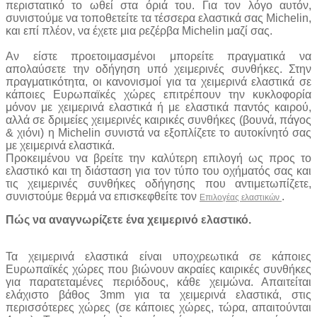
περιστατικό το ωθεί στα όριά του. Για τον λόγο αυτόν,
συνιστούμε να τοποθετείτε τα τέσσερα ελαστικά σας Michelin,
και επί πλέον, να έχετε μια ρεζέρβα Michelin μαζί σας.
Αν είστε προετοιμασμένοι μπορείτε πραγματικά να
απολαύσετε την οδήγηση υπό χειμερινές συνθήκες.
Στην
πραγματικότητα, οι κανονισμοί για τα χειμερινά ελαστικά σε
κάποιες Ευρωπαϊκές χώρες επιτρέπουν την κυκλοφορία
μόνον με χειμερινά ελαστικά ή με ελαστικά παντός καιρού,
αλλά σε δριμείες χειμερινές καιρικές συνθήκες (βουνά, πάγος
& χιόνι) η Michelin συνιστά να εξοπλίζετε το αυτοκίνητό σας
με χειμερινά ελαστικά.
Προκειμένου να βρείτε την καλύτερη επιλογή ως προς το
ελαστικό και τη διάσταση για τον τύπο του οχήματός σας και
τις χειμερινές συνθήκες οδήγησης που αντιμετωπίζετε,
συνιστούμε θερμά να επισκεφθείτε τον
.
Επιλογέας ελαστικών
Πώς
να
αναγνωρίζετε
ένα
χειμερινό
ελαστικό.
Τα χειμερινά ελαστικά είναι υποχρεωτικά σε κάποιες
Ευρωπαϊκές χώρες που βιώνουν ακραίες καιρικές συνθήκες
για παρατεταμένες περιόδους, κάθε χειμώνα. Απαιτείται
ελάχιστο βάθος 3mm για τα χειμερινά ελαστικά, στις
περισσότερες χώρες (σε κάποιες χώρες, τώρα, απαιτούνται