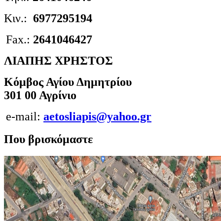
Κιν.:
6977295194
Fax.:
2641046427
ΛΙΑΠΗΣ ΧΡΗΣΤΟΣ
Κόμβος Αγίου Δημητρίου
301 00 Αγρίνιο
e-mail:
aetosliapis@yahoo.gr
Που βρισκόμαστε